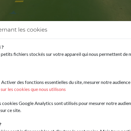
ernant les cookies
 ?
commune et viennent chaque mercredi participer à une fo
 petits fichiers stockés sur votre appareil qui nous permettent de 
ortives pour ensuite faire un choix et s'orienter vers les 
astes que l'on retrouve défendant les couleurs de notr
 sont les suivants :
handball, gymnastique, natation, b
Activer des fonctions essentielles du site, mesurer notre audience
le, baseball, slackline, jonglage et football
!
Soit un la
 sur les cookies que nous utilisons
les cookies Google Analytics sont utilisés pour mesurer notre audie
ble pour les enfants du matin afin qu'ils puissent intégre
 sur ce site.
h à 12 h et de 13h30 à 16h30
avec des encadrants diplôm
di. Les enfants sont dans des groupes d'âge pour différenc
?