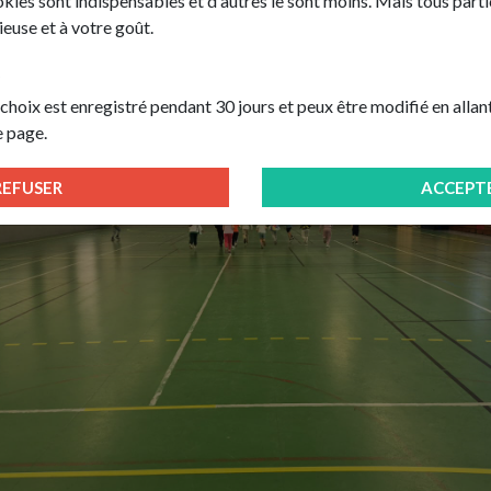
okies sont indispensables et d'autres le sont moins. Mais tous parti
euse et à votre goût.
?
oix est enregistré pendant 30 jours et peux être modifié en allant s
e page.
REFUSER
ACCEPT