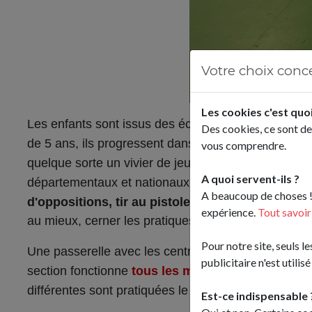
Votre choix conc
Les cookies c'est quoi
Les enfants sont issus des écoles primaires de la 
Des cookies, ce sont de
de 5 ans, ils progressent dans plusieurs activités sp
vous comprendre.
quelque sorte un vivier de jeunes enfants enthousi
A quoi servent-ils ?
départementaux et nationaux. Les sports dispensés
A beaucoup de choses ! 
d'oppositions, tir au pistolet laser, tennis de tab
expérience.
Tout savoir
au mieux, cerner les pratiques qui vous raviront.
Pour notre site, seuls 
Une passerelle avec les centres de loisirs est possi
publicitaire n'est utilisé
section fonctionne
tous les mercredis matin de 9
différentes sont pratiquées le matin et 2 l'après-mi
Est-ce indispensable 