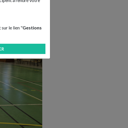
cipent à rendre votre
ur le lien "
Gestions
ER