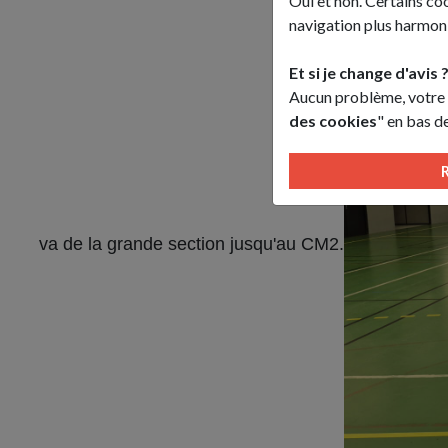
Oui et non. Certains co
navigation plus harmoni
Et si je change d'avis 
Aucun problème, votre ch
des cookies
" en bas d
va de la grande section jusqu'au CM2.