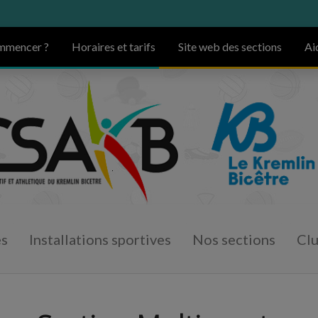
ommencer ?
Horaires et tarifs
Site web des sections
Ai
es
Installations sportives
Nos sections
Cl