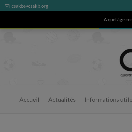
csakb@csakb.org
A quel âge c
Accueil
Actualités
Informations util